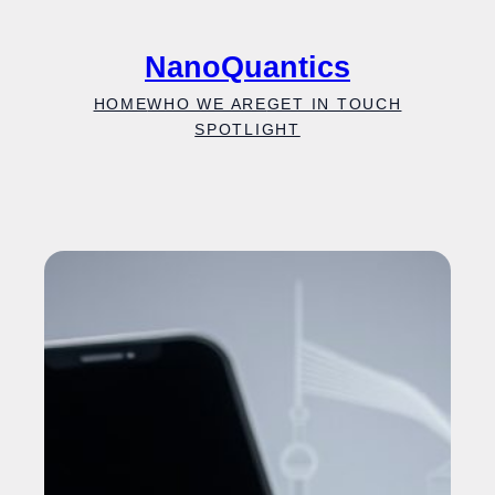
Skip
to
NanoQuantics
content
HOME
WHO WE ARE
GET IN TOUCH
SPOTLIGHT